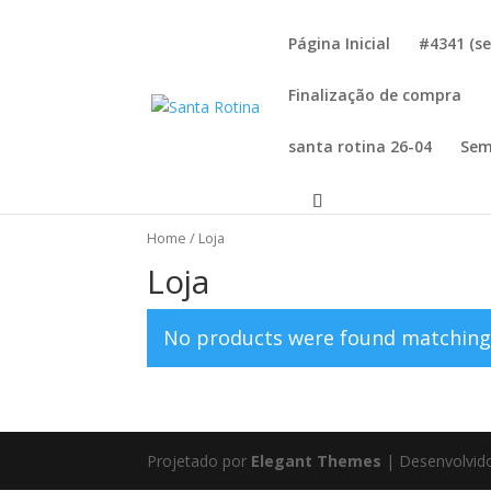
Página Inicial
#4341 (se
Finalização de compra
santa rotina 26-04
Sem
Home
/ Loja
Loja
No products were found matching 
Projetado por
Elegant Themes
| Desenvolvid