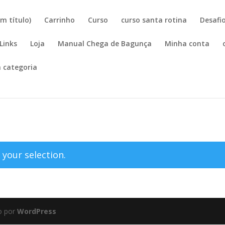
m título)
Carrinho
Curso
curso santa rotina
Desafio
Links
Loja
Manual Chega de Bagunça
Minha conta
 categoria
your selection.
o por
WordPress